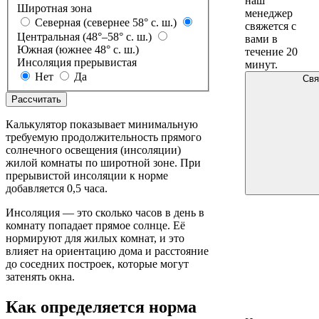
наш
Широтная зона
менеджер
Северная (севернее 58° с. ш.)
свяжется с
Центральная (48°–58° с. ш.)
вами в
Южная (южнее 48° с. ш.)
течение 20
Инсоляция прерывистая
минут.
Нет
Да
Свя
Рассчитать
Калькулятор показывает минимальную
требуемую продолжительность прямого
солнечного освещения (инсоляции)
жилой комнаты по широтной зоне. При
прерывистой инсоляции к норме
добавляется 0,5 часа.
Инсоляция — это сколько часов в день в
комнату попадает прямое солнце. Её
нормируют для жилых комнат, и это
влияет на ориентацию дома и расстояние
до соседних построек, которые могут
затенять окна.
Как определяется норма