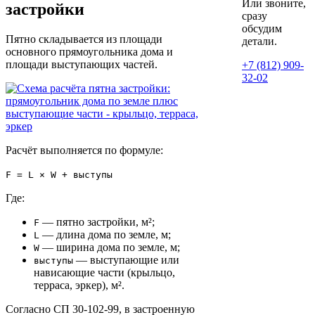
Или звоните,
застройки
сразу
обсудим
Пятно складывается из площади
детали.
основного прямоугольника дома и
площади выступающих частей.
+7 (812) 909-
32-02
Расчёт выполняется по формуле:
F = L × W + выступы
Где:
— пятно застройки, м²;
F
— длина дома по земле, м;
L
— ширина дома по земле, м;
W
— выступающие или
выступы
нависающие части (крыльцо,
терраса, эркер), м².
Согласно СП 30-102-99, в застроенную