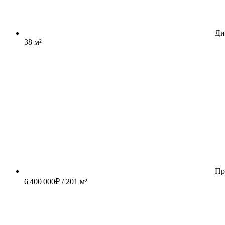
Ди
38 м²
Пр
6 400 000
₽
/ 201 м²