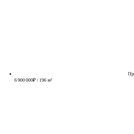
Пр
6 900 000
₽
/ 196 м²