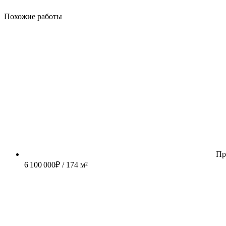
Похожие работы
Пр
6 100 000
₽
/ 174 м²