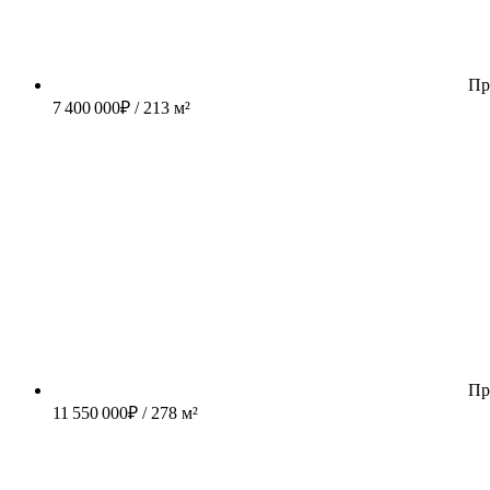
Пр
7 400 000
₽
/ 213 м²
Пр
11 550 000
₽
/ 278 м²