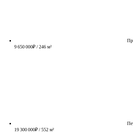
Пр
9 650 000
₽
/ 246 м²
Пе
19 300 000
₽
/ 552 м²