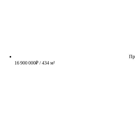
Пр
16 900 000
₽
/ 434 м²