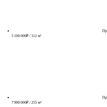
Пр
5 100 000
₽
/ 112 м²
Пр
7 900 000
₽
/ 255 м²