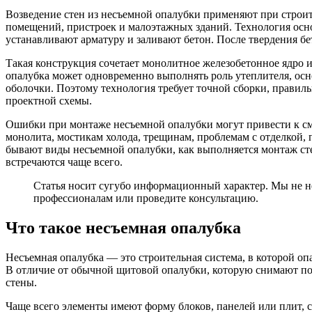
Возведение стен из несъемной опалубки применяют при строите
помещений, пристроек и малоэтажных зданий. Технология осно
устанавливают арматуру и заливают бетон. После твердения бет
Такая конструкция сочетает монолитное железобетонное ядро 
опалубка может одновременно выполнять роль утеплителя, осн
оболочки. Поэтому технология требует точной сборки, правил
проектной схемы.
Ошибки при монтаже несъемной опалубки могут привести к см
монолита, мостикам холода, трещинам, проблемам с отделкой,
бывают виды несъемной опалубки, как выполняется монтаж сте
встречаются чаще всего.
Статья носит сугубо информационный характер. Мы не не
профессионалам или проведите консультацию.
Что такое несъемная опалубка
Несъемная опалубка — это строительная система, в которой оп
В отличие от обычной щитовой опалубки, которую снимают пос
стены.
Чаще всего элементы имеют форму блоков, панелей или плит,