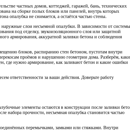
льстве частных домов, коттеджей, гаражей, бань, технических
вана на сборке полых блоков или панелей, внутрь которых
она опалубка не снимается, а остаётся частью стены.
и наружные слои несъемной опалубки. В зависимости от систем
ования под отделку, звукоизоляционного слоя или защитной
ьного армирования, аккуратной заливки бетона и соблюдения
ещению блоков, распиранию стен бетоном, пустотам внутри
 перекосам проёмов и нарушению геометрии дома. Разберём, каки
н, где нужно армирование, как заливают бетон и какие ошибки
сем ответственности за ваши действия. Доверьте работу
алубочные элементы остаются в конструкции после заливки бето
ле набора прочности, несъемная опалубка становится частью
 соединённых перемычками, замками или стяжками. Внутри