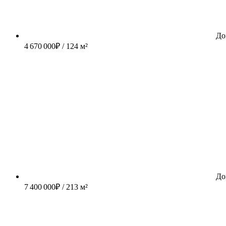
До
4 670 000
₽
/ 124 м²
До
7 400 000
₽
/ 213 м²