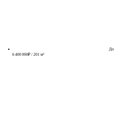
До
6 400 000
₽
/ 201 м²