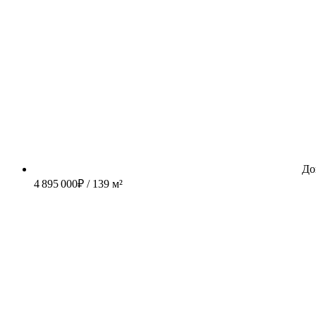
До
4 895 000
₽
/ 139 м²