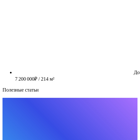
До
7 200 000
₽
/ 214 м²
Полезные статьи