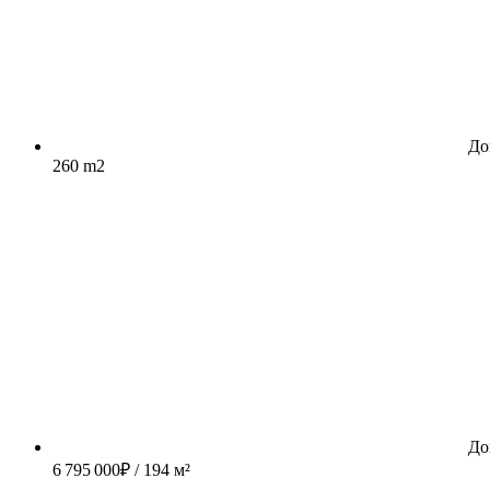
До
260 m2
До
6 795 000
₽
/ 194 м²