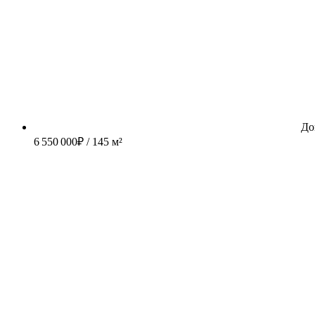
До
6 550 000
₽
/ 145 м²