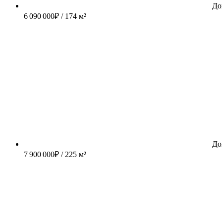
До
6 090 000
₽
/ 174 м²
До
7 900 000
₽
/ 225 м²