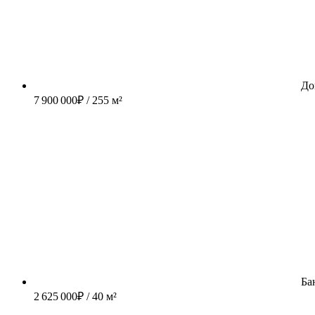
До
7 900 000
₽
/ 255 м²
Ба
2 625 000
₽
/ 40 м²