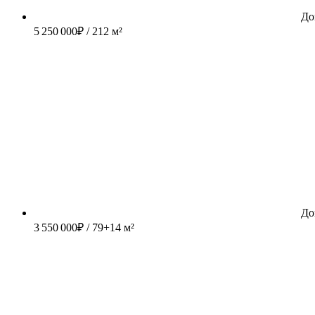
До
5 250 000
₽
/ 212 м²
До
3 550 000
₽
/ 79+14 м²