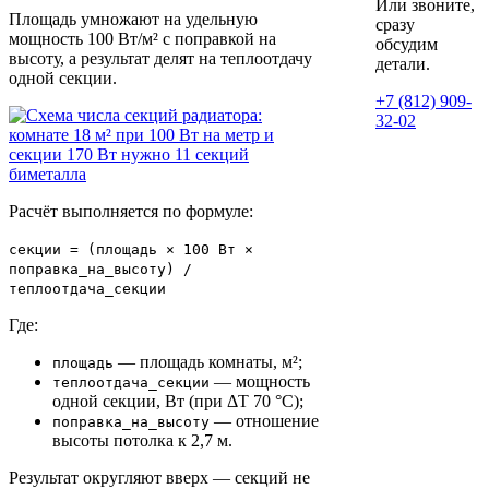
Или звоните,
Площадь умножают на удельную
сразу
мощность 100 Вт/м² с поправкой на
обсудим
высоту, а результат делят на теплоотдачу
детали.
одной секции.
+7 (812) 909-
32-02
Расчёт выполняется по формуле:
секции = (площадь × 100 Вт ×
поправка_на_высоту) /
теплоотдача_секции
Где:
— площадь комнаты, м²;
площадь
— мощность
теплоотдача_секции
одной секции, Вт (при ΔT 70 °C);
— отношение
поправка_на_высоту
высоты потолка к 2,7 м.
Результат округляют вверх — секций не