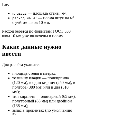
Где:
— площадь стены, м²;
площадь
— норма штук на м²
расход_на_м²
с учётом швов 10 мм.
Расход берётся по форматам ГОСТ 530,
швы 10 мм уже включены в норму.
Какие данные нужно
ввести
Для расчёта укажите:
площадь стены в метрах;
толщину кладки — полкирпича
(120 мм), в один кирпич (250 мм), в
полтора (380 мм) или в два (510
мм);
тип кирпича — одинарный (65 мм),
полуторный (88 мм) или двойной
(138 мм);
запас в процентах (по умолчанию
5).