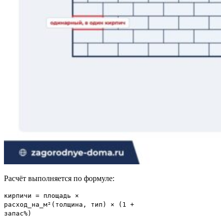
Расчёт выполняется по формуле:
кирпичи = площадь ×
расход_на_м²(толщина, тип) × (1 +
запас%)