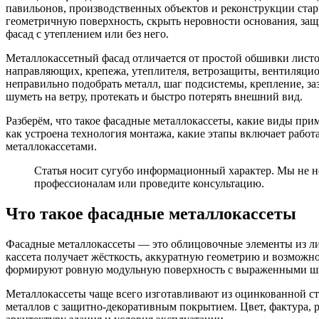
павильонов, производственных объектов и реконструкции ста
геометричную поверхность, скрыть неровности основания, защ
фасад с утеплением или без него.
Металлокассетный фасад отличается от простой обшивки листо
направляющих, крепежа, утеплителя, ветрозащиты, вентиляцио
неправильно подобрать металл, шаг подсистемы, крепление, за
шуметь на ветру, протекать и быстро потерять внешний вид.
Разберём, что такое фасадные металлокассеты, какие виды пр
как устроена технология монтажа, какие этапы включает работ
металлокассетами.
Статья носит сугубо информационный характер. Мы не не
профессионалам или проведите консультацию.
Что такое фасадные металлокассеты
Фасадные металлокассеты — это облицовочные элементы из лис
кассета получает жёсткость, аккуратную геометрию и возможн
формируют ровную модульную поверхность с выраженными шв
Металлокассеты чаще всего изготавливают из оцинкованной с
металлов с защитно-декоративным покрытием. Цвет, фактура, 