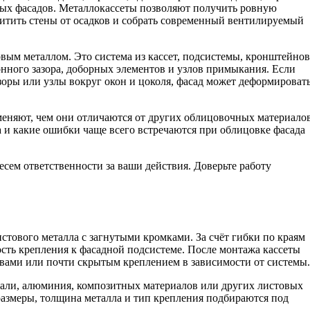
рых фасадов. Металлокассеты позволяют получить ровную
итить стены от осадков и собрать современный вентилируемый
вым металлом. Это система из кассет, подсистемы, кронштейнов
нного зазора, доборных элементов и узлов примыкания. Если
зоры или узлы вокруг окон и цоколя, фасад может деформировать
именяют, чем они отличаются от других облицовочных материалов
а и какие ошибки чаще всего встречаются при облицовке фасада
сем ответственности за ваши действия. Доверьте работу
тового металла с загнутыми кромками. За счёт гибки по краям
ость крепления к фасадной подсистеме. После монтажа кассеты
ами или почти скрытым креплением в зависимости от системы.
тали, алюминия, композитных материалов или других листовых
размеры, толщина металла и тип крепления подбираются под