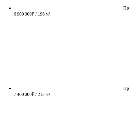
Пр
6 900 000
₽
/ 196 м²
Пр
7 400 000
₽
/ 213 м²