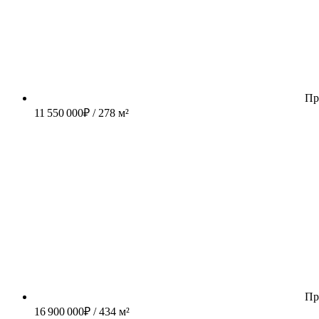
Пр
11 550 000
₽
/ 278 м²
Пр
16 900 000
₽
/ 434 м²