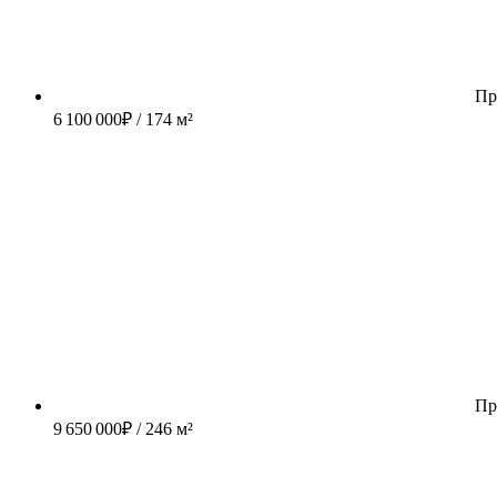
Пр
6 100 000
₽
/ 174 м²
Пр
9 650 000
₽
/ 246 м²