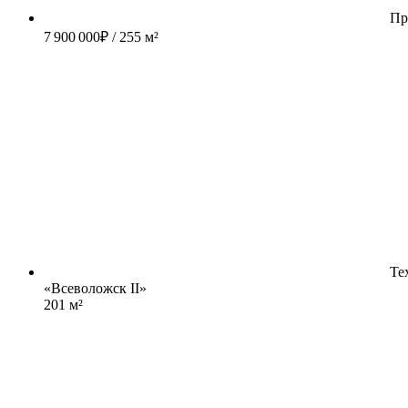
Пр
7 900 000
₽
/ 255 м²
Те
«Всеволожск II»
201 м²