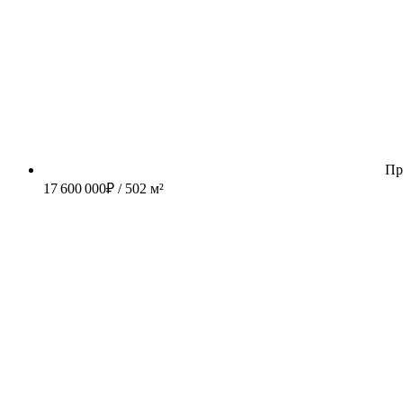
Пр
17 600 000
₽
/ 502 м²