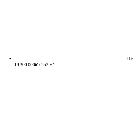
Пе
19 300 000
₽
/ 552 м²