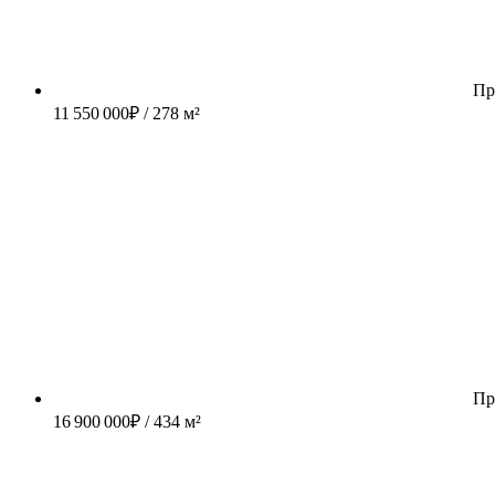
Пр
11 550 000
₽
/ 278 м²
Пр
16 900 000
₽
/ 434 м²