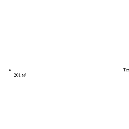
Те
201 м²