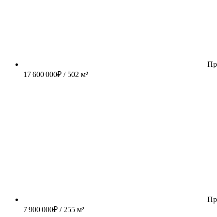
Пр
17 600 000
₽
/ 502 м²
Пр
7 900 000
₽
/ 255 м²