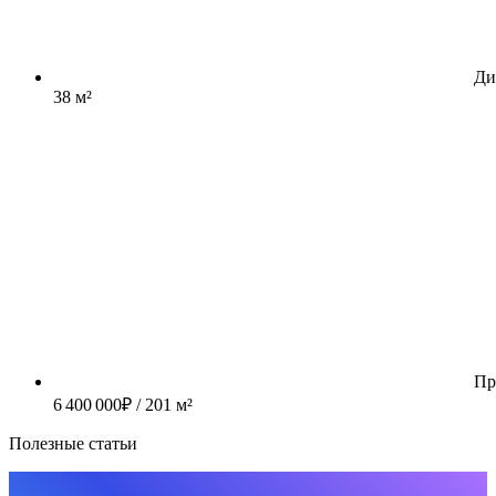
Ди
38 м²
Пр
6 400 000
₽
/ 201 м²
Полезные статьи