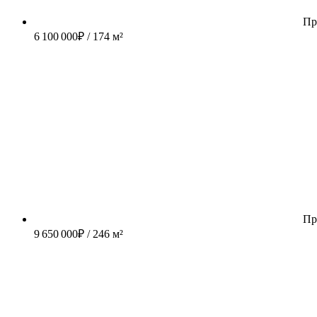
Пр
6 100 000
₽
/ 174 м²
Пр
9 650 000
₽
/ 246 м²