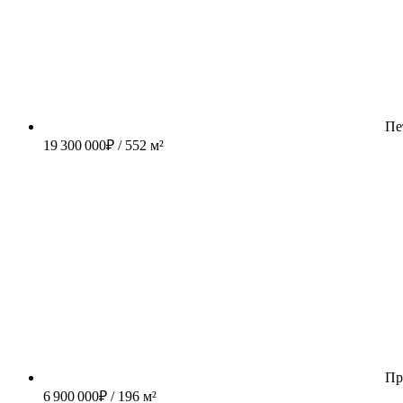
Пе
19 300 000
₽
/ 552 м²
Пр
6 900 000
₽
/ 196 м²