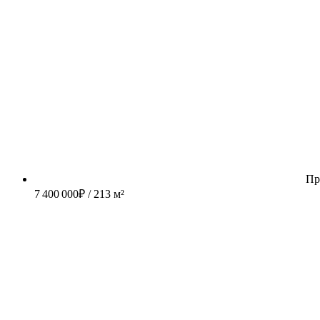
Пр
7 400 000
₽
/ 213 м²