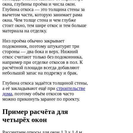
окна, глубины проёма и числа окон.
Глубина откоса — это толщина стены за
вычетом части, которую занимает рама
окна. Чем толще стена и чем глубже
стоит окно, тем шире откос и тем больше
материала на отделку.
Низ проёма обычно закрывает
подоконник, поэтому штукатурят три
стороны — два бока и верх. Нижний
откос считают только без подоконника,
например при отделке откосов в пол. К
расчётной площади всегда добавляют
небольшой запас на подрезку и брак.
Глубина откоса задаётся толщиной стены,
а её закладывают ещё при
строительстве
дома
, поэтому объём откосов часто
можно прикинуть заранее по проекту.
Пример расчёта для
четырёх окон
Рассчитаем откосы для окон 1,3 × 1,4 м,