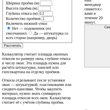
наш
Ширина проёма
(м)
менеджер
Высота проёма
(м)
свяжется с
вами в
Глубина откоса
(м)
течение 20
Количество проёмов
минут.
Включить нижний откос
Свя
Нет — подоконник (по
умолчанию)
Да — штукатурка со
всех сторон (например, дверь)
Рассчитать
Калькулятор считает площадь оконных
откосов по размеру окна, глубине откоса
и числу окон. Эта площадь нужна для
расчёта штукатурки, панелей или
гипсокартона на отделку проёмов.
Откосы отделывают после установки
окон — штукатуркой, пластиковыми или
сэндвич-панелями. Чтобы закупить
материал, нужно знать суммарную
площадь откосов всех окон. Калькулятор
считает её с учётом глубины проёма.