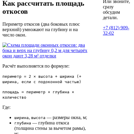
Или звоните,
Как рассчитать площадь
сразу
откосов
обсудим
детали.
Периметр откосов (два боковых плюс
+7 (812) 909-
верхний) умножают на глубину и на
32-02
число окон.
Расчёт выполняется по формуле:
периметр = 2 × высота + ширина (+
ширина, если с подоконной частью)
площадь = периметр × глубина ×
количество
Где:
,
— размеры окна, м;
ширина
высота
— глубина откоса
глубина
(толщина стены за вычетом рамы),
м;