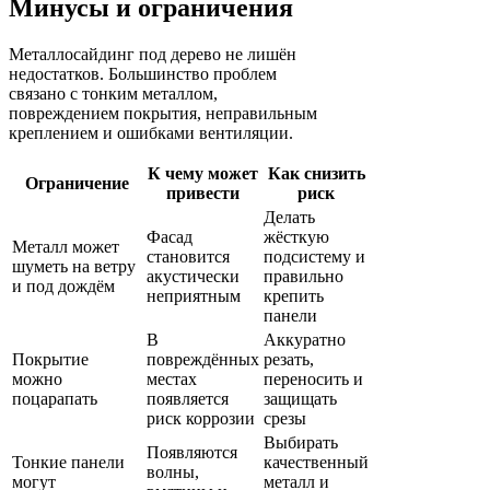
Минусы и ограничения
Металлосайдинг под дерево не лишён
недостатков. Большинство проблем
связано с тонким металлом,
повреждением покрытия, неправильным
креплением и ошибками вентиляции.
К чему может
Как снизить
Ограничение
привести
риск
Делать
Фасад
жёсткую
Металл может
становится
подсистему и
шуметь на ветру
акустически
правильно
и под дождём
неприятным
крепить
панели
В
Аккуратно
Покрытие
повреждённых
резать,
можно
местах
переносить и
поцарапать
появляется
защищать
риск коррозии
срезы
Выбирать
Появляются
Тонкие панели
качественный
волны,
могут
металл и