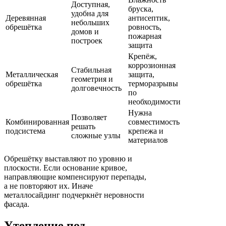
Доступная,
бруска,
удобна для
Деревянная
антисептик,
небольших
обрешётка
ровность,
домов и
пожарная
построек
защита
Крепёж,
коррозионная
Стабильная
Металлическая
защита,
геометрия и
обрешётка
терморазрывы
долговечность
по
необходимости
Нужна
Позволяет
Комбинированная
совместимость
решать
подсистема
крепежа и
сложные узлы
материалов
Обрешётку выставляют по уровню и
плоскости. Если основание кривое,
направляющие компенсируют перепады,
а не повторяют их. Иначе
металлосайдинг подчеркнёт неровности
фасада.
Утепление под