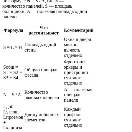
по формуле N = S / A, где N —
количество панелей, S — площадь
облицовки, A — полезная площадь одной
панели.
Что
Формула
Комментарий
рассчитывает
Окна и двери
Площадь одной
можно
S = L × H
стены
вычесть
отдельно
Фронтоны,
Sобщ =
эркеры и
Общую площадь
S1 + S2 +
пристройки
фасада
S3 + S4
считают
отдельно
A — полезная
Количество
N = S / A
площадь
рядовых панелей
панели
Lдоб =
Каждый
Lуглов +
Длину доборных
профиль
Lпроёмов
элементов
считают
+
отдельно
Lкарниза