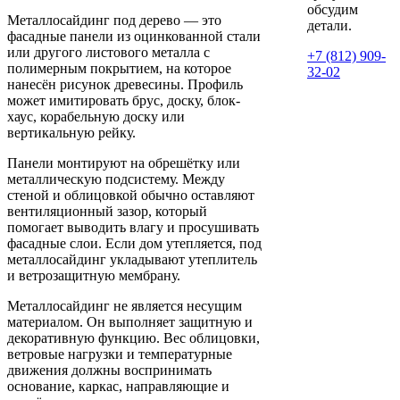
обсудим
Металлосайдинг под дерево — это
детали.
фасадные панели из оцинкованной стали
или другого листового металла с
+7 (812) 909-
полимерным покрытием, на которое
32-02
нанесён рисунок древесины. Профиль
может имитировать брус, доску, блок-
хаус, корабельную доску или
вертикальную рейку.
Панели монтируют на обрешётку или
металлическую подсистему. Между
стеной и облицовкой обычно оставляют
вентиляционный зазор, который
помогает выводить влагу и просушивать
фасадные слои. Если дом утепляется, под
металлосайдинг укладывают утеплитель
и ветрозащитную мембрану.
Металлосайдинг не является несущим
материалом. Он выполняет защитную и
декоративную функцию. Вес облицовки,
ветровые нагрузки и температурные
движения должны воспринимать
основание, каркас, направляющие и