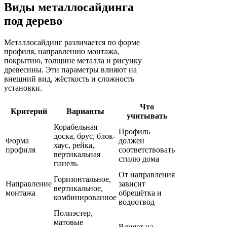
Виды металлосайдинга
под дерево
Металлосайдинг различается по форме
профиля, направлению монтажа,
покрытию, толщине металла и рисунку
древесины. Эти параметры влияют на
внешний вид, жёсткость и сложность
установки.
Что
Критерий
Варианты
учитывать
Корабельная
Профиль
доска, брус, блок-
Форма
должен
хаус, рейка,
профиля
соответствовать
вертикальная
стилю дома
панель
От направления
Горизонтальное,
Направление
зависит
вертикальное,
монтажа
обрешётка и
комбинированное
водоотвод
Полиэстер,
матовые
Влияет на