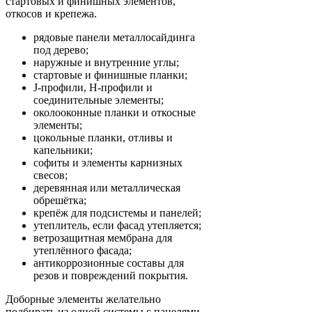
стартовых и финишных элементов,
откосов и крепежа.
рядовые панели металлосайдинга
под дерево;
наружные и внутренние углы;
стартовые и финишные планки;
J-профили, H-профили и
соединительные элементы;
околооконные планки и откосные
элементы;
цокольные планки, отливы и
капельники;
софиты и элементы карнизных
свесов;
деревянная или металлическая
обрешётка;
крепёж для подсистемы и панелей;
утеплитель, если фасад утепляется;
ветрозащитная мембрана для
утеплённого фасада;
антикоррозионные составы для
резов и повреждений покрытия.
Доборные элементы желательно
подбирать из одной системы с панелями.