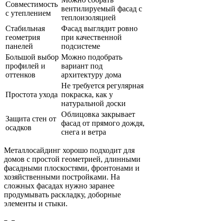
Совместимость
вентилируемый фасад с
с утеплением
теплоизоляцией
Стабильная
Фасад выглядит ровно
геометрия
при качественной
панелей
подсистеме
Большой выбор
Можно подобрать
профилей и
вариант под
оттенков
архитектуру дома
Не требуется регулярная
Простота ухода
покраска, как у
натуральной доски
Облицовка закрывает
Защита стен от
фасад от прямого дождя,
осадков
снега и ветра
Металлосайдинг хорошо подходит для
домов с простой геометрией, длинными
фасадными плоскостями, фронтонами и
хозяйственными постройками. На
сложных фасадах нужно заранее
продумывать раскладку, доборные
элементы и стыки.