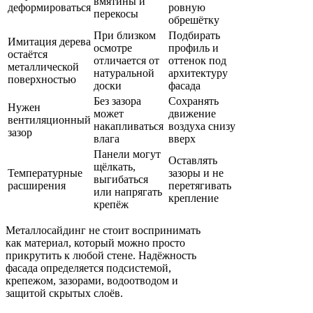
вмятины и
деформироваться
ровную
перекосы
обрешётку
При близком
Подбирать
Имитация дерева
осмотре
профиль и
остаётся
отличается от
оттенок под
металлической
натуральной
архитектуру
поверхностью
доски
фасада
Без зазора
Сохранять
Нужен
может
движение
вентиляционный
накапливаться
воздуха снизу
зазор
влага
вверх
Панели могут
Оставлять
щёлкать,
Температурные
зазоры и не
выгибаться
расширения
перетягивать
или напрягать
крепление
крепёж
Металлосайдинг не стоит воспринимать
как материал, который можно просто
прикрутить к любой стене. Надёжность
фасада определяется подсистемой,
крепежом, зазорами, водоотводом и
защитой скрытых слоёв.