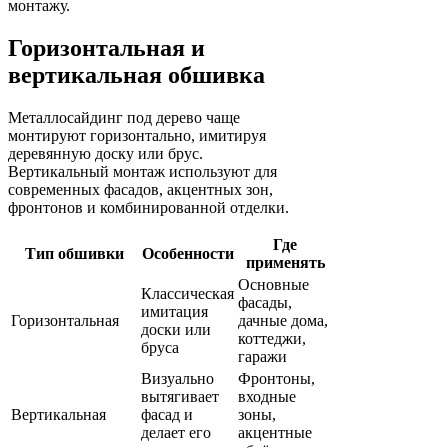
монтажу.
Горизонтальная и
вертикальная обшивка
Металлосайдинг под дерево чаще
монтируют горизонтально, имитируя
деревянную доску или брус.
Вертикальный монтаж используют для
современных фасадов, акцентных зон,
фронтонов и комбинированной отделки.
Где
Тип обшивки
Особенности
применять
Основные
Классическая
фасады,
имитация
Горизонтальная
дачные дома,
доски или
коттеджи,
бруса
гаражи
Визуально
Фронтоны,
вытягивает
входные
Вертикальная
фасад и
зоны,
делает его
акцентные