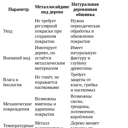
Натуральная
Металлосайдинг
Параметр
деревянная
под дерево
обшивка
Не требует
Нужна
регулярной
периодическая
Уход
покраски при
обработка и
сохранном
обновление
покрытии
покрытия
Имитирует
Имеет
дерево, но
натуральную
Внешний вид
остаётся
фактуру и
металлическим
глубину
материалом
древесины
Требует
Не гниёт, не
Влага и
защиты от
поражается
биология
влаги, грибка
насекомыми
и насекомых
Возможны
Возможны
сколы,
Механические
вмятины и
трещины,
повреждения
царапины
потемнение,
покрытия
коробление
Металл
Дерево меняет
Температурные