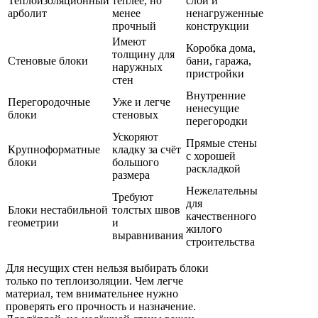
Теплоизоляционный
теплее, но
слои и
арболит
менее
ненагруженные
прочный
конструкции
Имеют
Коробка дома,
толщину для
Стеновые блоки
бани, гаража,
наружных
пристройки
стен
Внутренние
Перегородочные
Уже и легче
ненесущие
блоки
стеновых
перегородки
Ускоряют
Прямые стены
Крупноформатные
кладку за счёт
с хорошей
блоки
большого
раскладкой
размера
Нежелательны
Требуют
для
Блоки нестабильной
толстых швов
качественного
геометрии
и
жилого
выравнивания
строительства
Для несущих стен нельзя выбирать блоки
только по теплоизоляции. Чем легче
материал, тем внимательнее нужно
проверять его прочность и назначение.