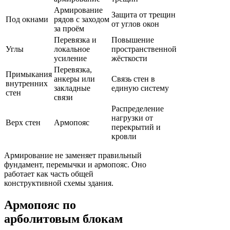
Армирование
Защита от трещин
Под окнами
рядов с заходом
от углов окон
за проём
Перевязка и
Повышение
Углы
локальное
пространственной
усиление
жёсткости
Перевязка,
Примыкания
анкеры или
Связь стен в
внутренних
закладные
единую систему
стен
связи
Распределение
нагрузки от
Верх стен
Армопояс
перекрытий и
кровли
Армирование не заменяет правильный
фундамент, перемычки и армопояс. Оно
работает как часть общей
конструктивной схемы здания.
Армопояс по
арболитовым блокам