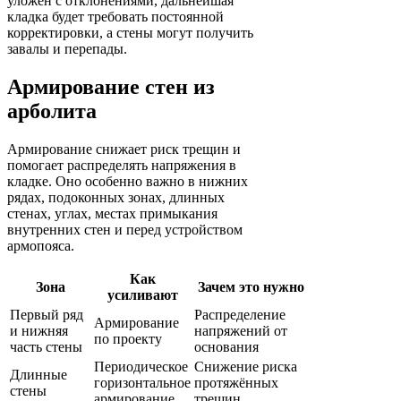
уложен с отклонениями, дальнейшая
кладка будет требовать постоянной
корректировки, а стены могут получить
завалы и перепады.
Армирование стен из
арболита
Армирование снижает риск трещин и
помогает распределять напряжения в
кладке. Оно особенно важно в нижних
рядах, подоконных зонах, длинных
стенах, углах, местах примыкания
внутренних стен и перед устройством
армопояса.
Как
Зона
Зачем это нужно
усиливают
Первый ряд
Распределение
Армирование
и нижняя
напряжений от
по проекту
часть стены
основания
Периодическое
Снижение риска
Длинные
горизонтальное
протяжённых
стены
армирование
трещин