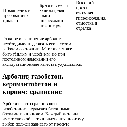
Высокий
Брызги, снег и
цоколь,
Повышенные
капиллярная
отсечная
требования к
влага
гидроизоляция,
цоколю
повреждают
отмостка и
нижние ряды
отделка
Главное ограничение арболита —
необходимость держать его в сухом
рабочем состоянии. Материал может
быть тёплым и удобным, но при
постоянном намокании его
эксплуатационные качества ухудшаются.
Арболит, газобетон,
керамзитобетон и
кирпич: сравнение
Арболит часто сравнивают с
газобетоном, керамзитобетонными
блоками и кирпичом. Каждый материал
имеет свою область применения, поэтому
выбор должен зависеть от проекта,