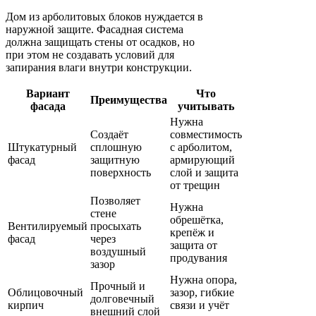
Дом из арболитовых блоков нуждается в
наружной защите. Фасадная система
должна защищать стены от осадков, но
при этом не создавать условий для
запирания влаги внутри конструкции.
Вариант
Что
Преимущества
фасада
учитывать
Нужна
Создаёт
совместимость
Штукатурный
сплошную
с арболитом,
фасад
защитную
армирующий
поверхность
слой и защита
от трещин
Позволяет
Нужна
стене
обрешётка,
Вентилируемый
просыхать
крепёж и
фасад
через
защита от
воздушный
продувания
зазор
Нужна опора,
Прочный и
Облицовочный
зазор, гибкие
долговечный
кирпич
связи и учёт
внешний слой