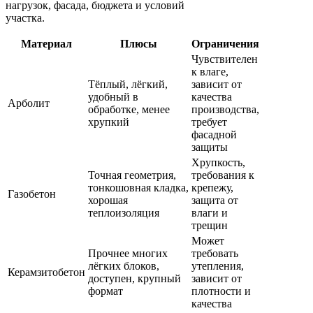
нагрузок, фасада, бюджета и условий
участка.
Материал
Плюсы
Ограничения
Чувствителен
к влаге,
Тёплый, лёгкий,
зависит от
удобный в
качества
Арболит
обработке, менее
производства,
хрупкий
требует
фасадной
защиты
Хрупкость,
Точная геометрия,
требования к
тонкошовная кладка,
крепежу,
Газобетон
хорошая
защита от
теплоизоляция
влаги и
трещин
Может
Прочнее многих
требовать
лёгких блоков,
утепления,
Керамзитобетон
доступен, крупный
зависит от
формат
плотности и
качества