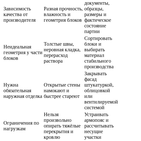
документы,
Зависимость
Разная прочность,
образцы,
качества от
влажность и
размеры и
производителя
геометрия блоков
фактическое
состояние
партии
Сортировать
Толстые швы,
блоки и
Неидеальная
неровная кладка,
выбирать
геометрия у части
перерасход
материал
блоков
раствора
стабильного
производства
Закрывать
фасад
Нужна
Открытые стены
штукатуркой,
обязательная
намокают и
облицовкой
наружная отделка
быстрее стареют
или
вентилируемой
системой
Нельзя
Устраивать
произвольно
армопояс и
Ограничения по
опирать тяжёлые
рассчитывать
нагрузкам
перекрытия и
несущие
кровлю
участки