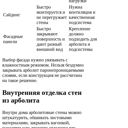
нагрузки
Быстро
Нужна
монтируется и
вентиляция и
Сайдинг
не перегружает
качественная
стены
подсистема
Быстро
Крепление
закрывают
должно
Фасадные
поверхность и
подходить для
панели
дают разный
арболита и
внешний вид
подсистемы
Выбор фасада нужно увязывать с
влажностным режимом. Нельзя бездумно
закрывать арболит паронепроницаемыми
слоями, если конструкция не рассчитана
на такое решение.
Внутренняя отделка стен
из арболита
Внутри дома арболитовые стены можно
штукатурить, обшивать листовыми
материалами, закрывать вагонкой,
панелями или другими отделочными